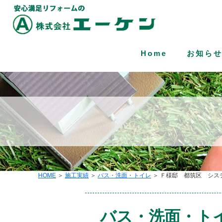
Home
お知ら
HOME
＞
施工実績
＞
バス・洗面・トイレ
＞ Ｆ様邸 都筑区 シス
バス・洗面・ト