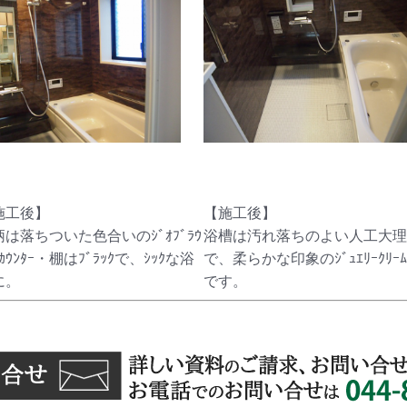
施工後】
【施工後】
柄は落ちついた色合いのｼﾞｵﾌﾞﾗｳ
浴槽は汚れ落ちのよい人工大理
ｶｳﾝﾀｰ・棚はﾌﾞﾗｯｸで、ｼｯｸな浴
で、柔らかな印象のｼﾞｭｴﾘｰｸﾘｰ
に。
です。