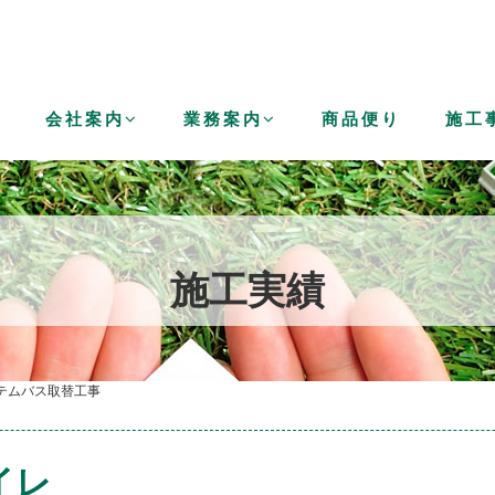
せ
会社案内
業務案内
商品便り
施工
施工実績
テムバス取替工事
イレ