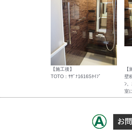
【施工後】
【
TOTO：ｻｻﾞﾅ1616Sﾀｲﾌﾟ
壁
ﾝ。
室