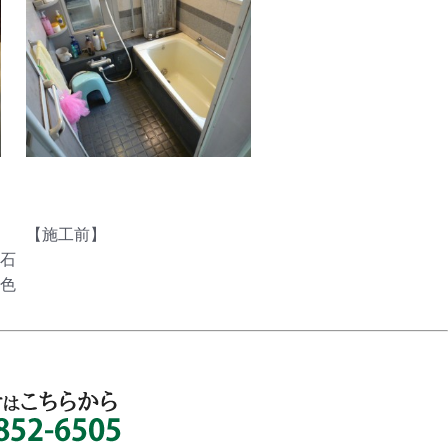
【施工前】
石
ﾑ色