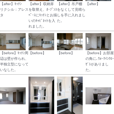
【after】ｷｯﾁﾝ
【after】収納扉
【after】吊戸棚
【after】
リクシル：アレス
を取替え、ｵｰﾌﾟﾝｽ
をなくして見晴ら
タ
ﾍﾟｰｽにｷｯﾁﾝとお揃
しを手に入れまし
いのｷｬﾋﾞﾈｯﾄを入
た。
れました。
【before】ｷｯﾁﾝ周
【before】
【before】
【before】お部屋
辺は壁が作られ、
の角に､ｳｫｰｸｲﾝｸﾛｰ
半独立型になって
ｾﾞﾄがありまし
いなした。
た。